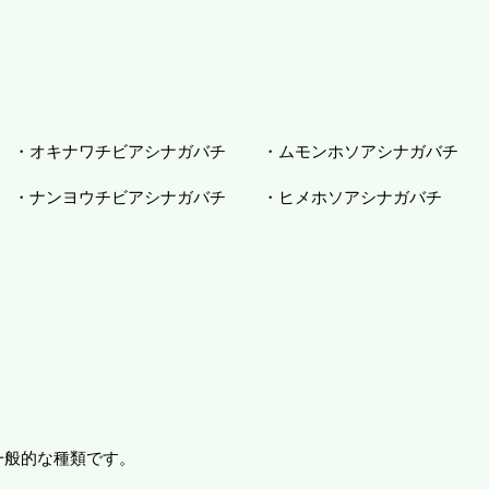
・オキナワチビアシナガバチ
・ムモンホソアシナガバチ
・ナンヨウチビアシナガバチ
・ヒメホソアシナガバチ
一般的な種類です。