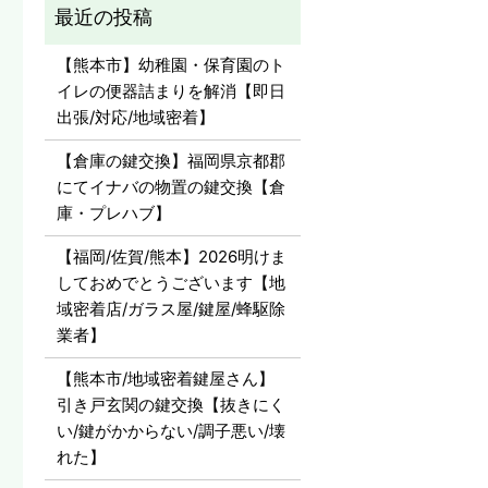
【熊本市】幼稚園・保育園のト
イレの便器詰まりを解消【即日
出張/対応/地域密着】
【倉庫の鍵交換】福岡県京都郡
にてイナバの物置の鍵交換【倉
庫・プレハブ】
【福岡/佐賀/熊本】2026明けま
しておめでとうございます【地
域密着店/ガラス屋/鍵屋/蜂駆除
業者】
【熊本市/地域密着鍵屋さん】
引き戸玄関の鍵交換【抜きにく
い/鍵がかからない/調子悪い/壊
れた】