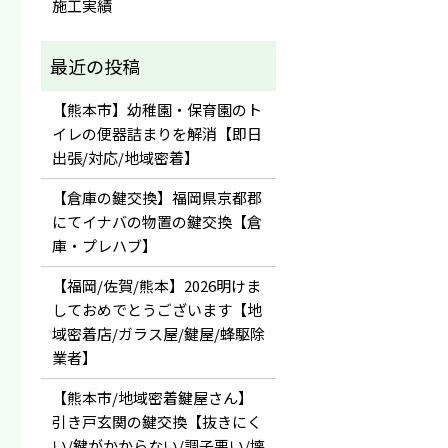
施工実績
【熊本市】幼稚園・保育園のト
イレの便器詰まりを解消【即日
出張/対応/地域密着】
【倉庫の鍵交換】福岡県京都郡
にてイナバの物置の鍵交換【倉
庫・プレハブ】
【福岡/佐賀/熊本】2026明けま
しておめでとうございます【地
域密着店/ガラス屋/鍵屋/蜂駆除
業者】
【熊本市/地域密着鍵屋さん】
引き戸玄関の鍵交換【抜きにく
い/鍵がかからない/調子悪い/壊