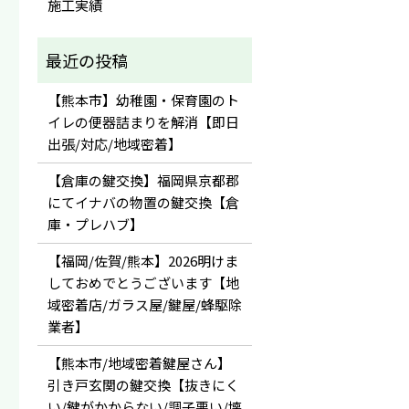
施工実績
【熊本市】幼稚園・保育園のト
イレの便器詰まりを解消【即日
出張/対応/地域密着】
【倉庫の鍵交換】福岡県京都郡
にてイナバの物置の鍵交換【倉
庫・プレハブ】
【福岡/佐賀/熊本】2026明けま
しておめでとうございます【地
域密着店/ガラス屋/鍵屋/蜂駆除
業者】
【熊本市/地域密着鍵屋さん】
引き戸玄関の鍵交換【抜きにく
い/鍵がかからない/調子悪い/壊