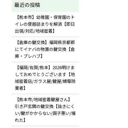
【熊本市】幼稚園・保育園のト
イレの便器詰まりを解消【即日
出張/対応/地域密着】
【倉庫の鍵交換】福岡県京都郡
にてイナバの物置の鍵交換【倉
庫・プレハブ】
【福岡/佐賀/熊本】2026明けま
しておめでとうございます【地
域密着店/ガラス屋/鍵屋/蜂駆除
業者】
【熊本市/地域密着鍵屋さん】
引き戸玄関の鍵交換【抜きにく
い/鍵がかからない/調子悪い/壊
れた】