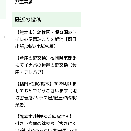
施工実績
【熊本市】幼稚園・保育園のト
】
イレの便器詰まりを解消【即日
出張/対応/地域密着】
【倉庫の鍵交換】福岡県京都郡
にてイナバの物置の鍵交換【倉
庫・プレハブ】
【福岡/佐賀/熊本】2026明けま
しておめでとうございます【地
域密着店/ガラス屋/鍵屋/蜂駆除
業者】
【熊本市/地域密着鍵屋さん】
引き戸玄関の鍵交換【抜きにく
い/鍵がかからない/調子悪い/壊