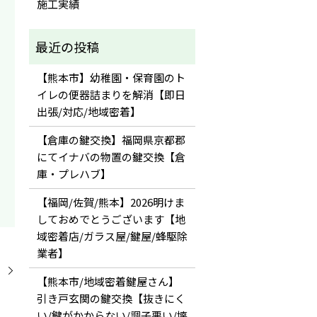
施工実績
【熊本市】幼稚園・保育園のト
イレの便器詰まりを解消【即日
出張/対応/地域密着】
【倉庫の鍵交換】福岡県京都郡
にてイナバの物置の鍵交換【倉
庫・プレハブ】
【福岡/佐賀/熊本】2026明けま
しておめでとうございます【地
域密着店/ガラス屋/鍵屋/蜂駆除
業者】
】
【熊本市/地域密着鍵屋さん】
引き戸玄関の鍵交換【抜きにく
い/鍵がかからない/調子悪い/壊