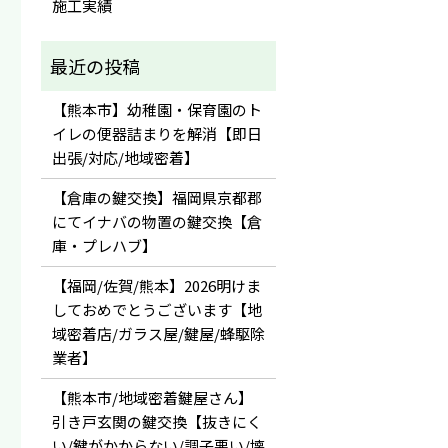
施工実績
【熊本市】幼稚園・保育園のト
イレの便器詰まりを解消【即日
出張/対応/地域密着】
【倉庫の鍵交換】福岡県京都郡
にてイナバの物置の鍵交換【倉
庫・プレハブ】
【福岡/佐賀/熊本】2026明けま
しておめでとうございます【地
域密着店/ガラス屋/鍵屋/蜂駆除
業者】
【熊本市/地域密着鍵屋さん】
引き戸玄関の鍵交換【抜きにく
い/鍵がかからない/調子悪い/壊